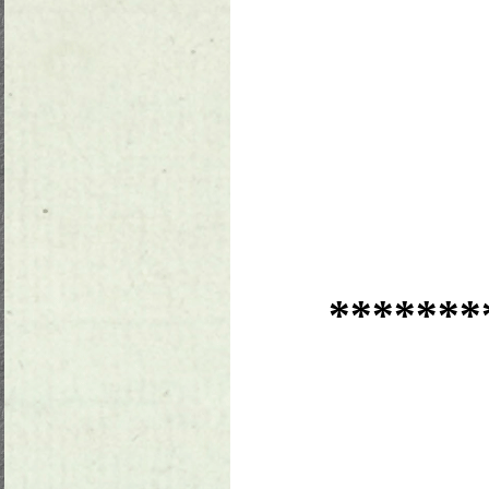
*******