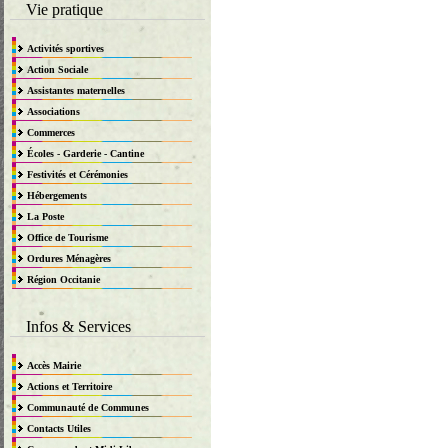
Vie pratique
Activités sportives
Action Sociale
Assistantes maternelles
Associations
Commerces
Écoles - Garderie - Cantine
Festivités et Cérémonies
Hébergements
La Poste
Office de Tourisme
Ordures Ménagères
Région Occitanie
Infos & Services
Accès Mairie
Actions et Territoire
Communauté de Communes
Contacts Utiles